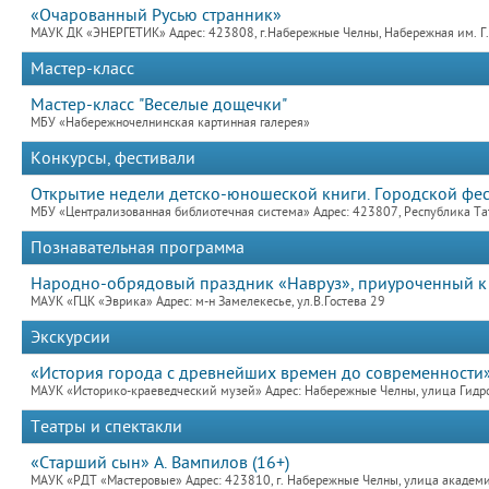
«Очарованный Русью странник»
МАУК ДК «ЭНЕРГЕТИК» Адрес: 423808, г.Набережные Челны, Набережная им. Г.Т
Мастер-класс
Мастер-класс "Веселые дощечки"
МБУ «Набережночелнинская картинная галерея»
Конкурсы, фестивали
Открытие недели детско-юношеской книги. Городской фе
МБУ «Централизованная библиотечная система» Адрес: 423807, Республика Та
Познавательная программа
Народно-обрядовый праздник «Навруз», приуроченный к 
МАУК «ГЦК «Эврика» Адрес: м-н Замелекесье, ул.В.Гостева 29
Экскурсии
«История города с древнейших времен до современности
МАУК «Историко-краеведческий музей» Адрес: Набережные Челны, улица Гидро
Театры и спектакли
«Старший сын» А. Вампилов (16+)
МАУК «РДТ «Мастеровые» Адрес: 423810, г. Набережные Челны, улица академик