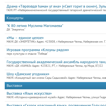
Драма «Тәрәзәдә hаман ут яна» («Свет горит в окне»), Зул
ГАУК РТ «Набережночелнинский государственный татарский драматический теат
Концерты
"К 80-летию Муслима Магомаева"
ДК "Энергетик"
«Мы – единое целое»
МАУК ДК «ЭНЕРГЕТИК» Адрес: 423808, г.Набережные Челны, Набережная им. Г.Т
Игровая программа «Клоуны рядом»
парк культуры и отдыха "Победа"
Государственный академический ансамбль народного танца
МАУК «ДК «КАМАЗ» Адрес: 423821, РТ, г. Набережные Челны, пр.Мира, 87/22
Шоу «Дамские угодники»
МАУК «Концертный зал имени Сары Садыковой» Адрес: Набережные Челны, новый
Выставки
Выставка «Язык искусства»
МАУК «Историко-краеведческий музей» Адрес: Набережные Челны, улица Гидро
Выставка «Сказок красочный язык», посвященная Году ро