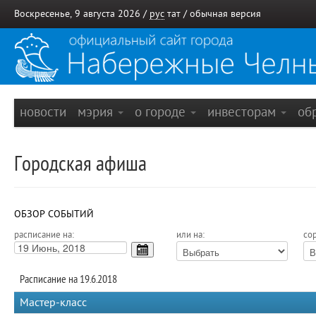
Воскресенье, 9 августа 2026 /
рус
тат
/
обычная версия
новости
мэрия
о городе
инвесторам
об
Городская афиша
ОБЗОР СОБЫТИЙ
расписание на:
или на:
сор
Расписание на 19.6.2018
Мастер-класс