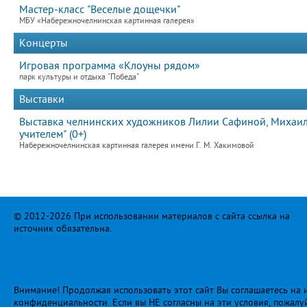
Мастер-класс "Веселые дощечки"
МБУ «Набережночелнинская картинная галерея»
Концерты
Игровая программа «Клоуны рядом»
парк культуры и отдыха "Победа"
Выставки
Выставка челнинских художников Лилии Сафиной, Михаила
учителем" (0+)
Набережночелнинская картинная галерея имени Г. М. Хакимовой
© 2012-2026 При использовании материалов с сайта ссылка на
источник обязательна.
Внимание! Продолжая использовать этот сайт Вы соглашаетесь на и
конфиденциальности
. Если вы НЕ согласны на эти условия, пожалу