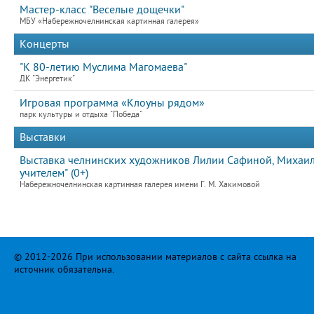
Мастер-класс "Веселые дощечки"
МБУ «Набережночелнинская картинная галерея»
Концерты
"К 80-летию Муслима Магомаева"
ДК "Энергетик"
Игровая программа «Клоуны рядом»
парк культуры и отдыха "Победа"
Выставки
Выставка челнинских художников Лилии Сафиной, Михаила
учителем" (0+)
Набережночелнинская картинная галерея имени Г. М. Хакимовой
© 2012-2026 При использовании материалов с сайта ссылка на
источник обязательна.