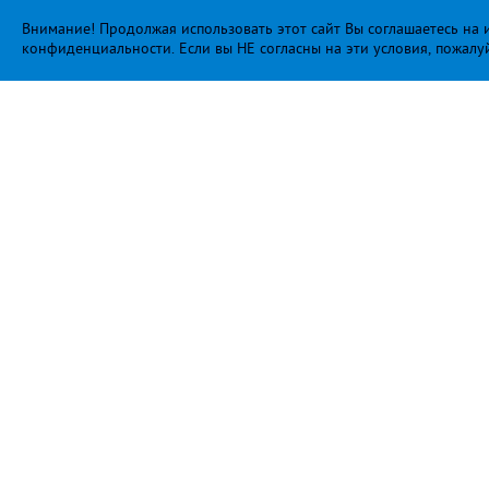
Внимание! Продолжая использовать этот сайт Вы соглашаетесь на и
конфиденциальности
. Если вы НЕ согласны на эти условия, пожалу