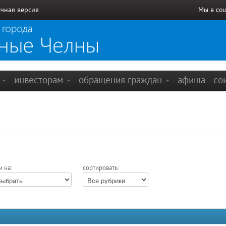
чная версия
Мы в со
е
инвесторам
обращения граждан
афиша
со
и на:
сортировать: