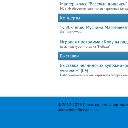
Мастер-класс "Веселые дощечки"
МБУ «Набережночелнинская картинная гале
Концерты
"К 80-летию Муслима Магомаева
ДК "Энергетик"
Игровая программа «Клоуны ря
парк культуры и отдыха "Победа"
Выставки
Выставка челнинских художников
учителем" (0+)
Набережночелнинская картинная галерея им
© 2012-2026 При использовании матер
источник обязательна.