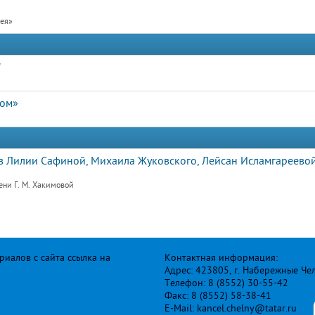
рея»
"
дом»
 Лилии Сафиной, Михаила Жуковского, Лейсан Исламгареевой
ени Г. М. Хакимовой
иалов с сайта ссылка на
Контактная информация:
Адрес: 423805, г. Набережные Че
Телефон: 8 (8552) 30-55-42
Факс: 8 (8552) 58-38-41
E-Mail: kancel.chelny@tatar.ru