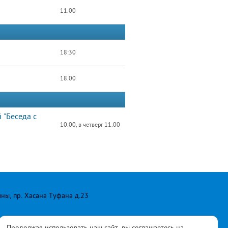
11.00
18:30
18.00
 "Беседа с
10.00, в четверг 11.00
лны, пр. Хасана Туфана д.23
Продолжая использовать наш сайт, вы соглашаетесь на