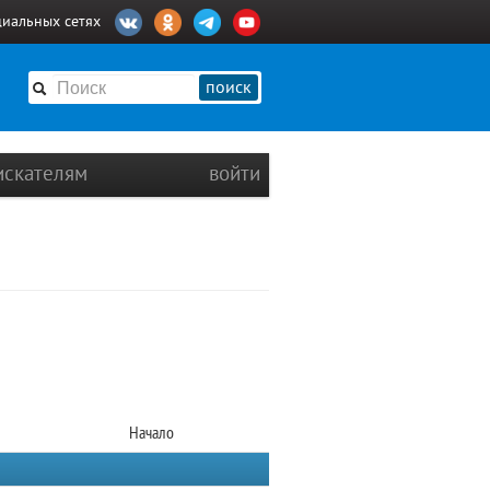
циальных сетях
поиск
искателям
войти
Начало