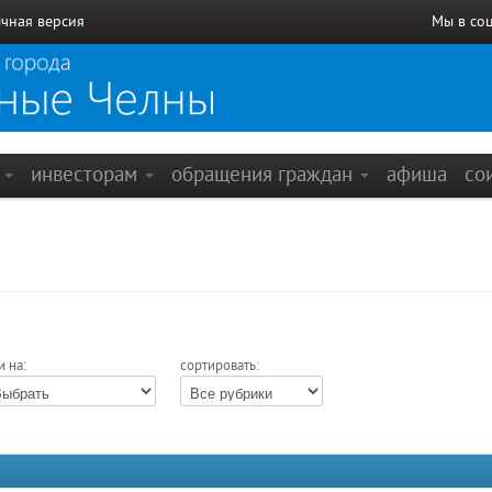
чная версия
Мы в со
е
инвесторам
обращения граждан
афиша
со
и на:
сортировать: