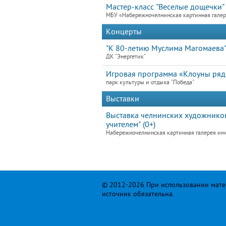
Мастер-класс "Веселые дощечки"
МБУ «Набережночелнинская картинная гале
Концерты
"К 80-летию Муслима Магомаева
ДК "Энергетик"
Игровая программа «Клоуны ря
парк культуры и отдыха "Победа"
Выставки
Выставка челнинских художников
учителем" (0+)
Набережночелнинская картинная галерея им
© 2012-2026 При использовании матер
источник обязательна.