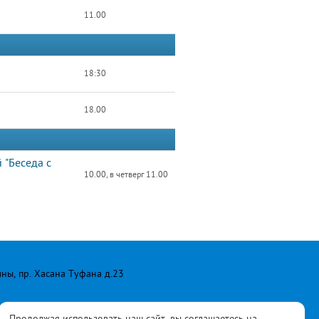
11.00
18:30
18.00
 "Беседа с
10.00, в четверг 11.00
лны, пр. Хасана Туфана д.23
Продолжая использовать наш сайт, вы соглашаетесь на