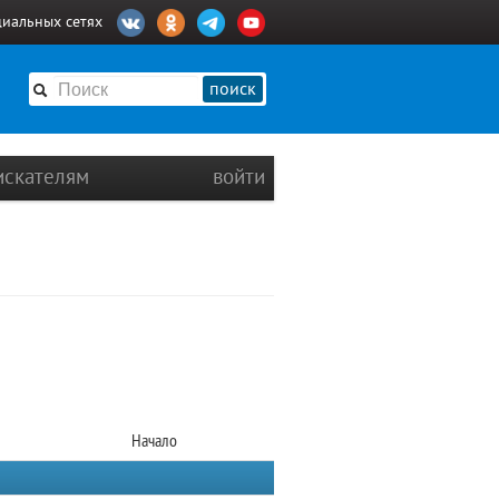
циальных сетях
поиск
искателям
войти
Начало