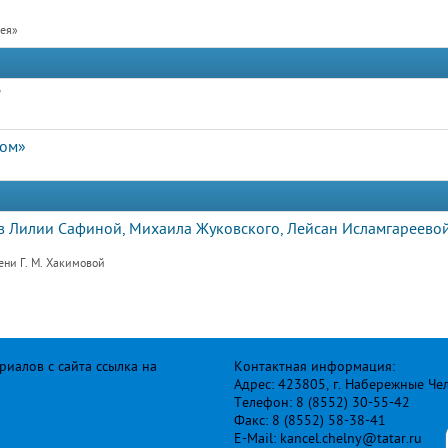
рея»
"
дом»
 Лилии Сафиной, Михаила Жуковского, Лейсан Исламгареевой
ени Г. М. Хакимовой
иалов с сайта ссылка на
Контактная информация:
Адрес: 423805, г. Набережные Че
Телефон: 8 (8552) 30-55-42
Факс: 8 (8552) 58-38-41
E-Mail: kancel.chelny@tatar.ru