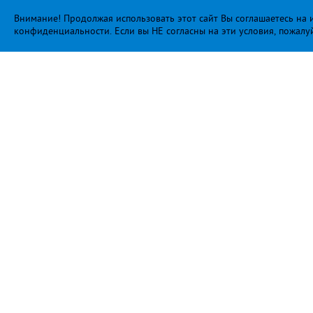
Внимание! Продолжая использовать этот сайт Вы соглашаетесь на и
конфиденциальности
. Если вы НЕ согласны на эти условия, пожалу