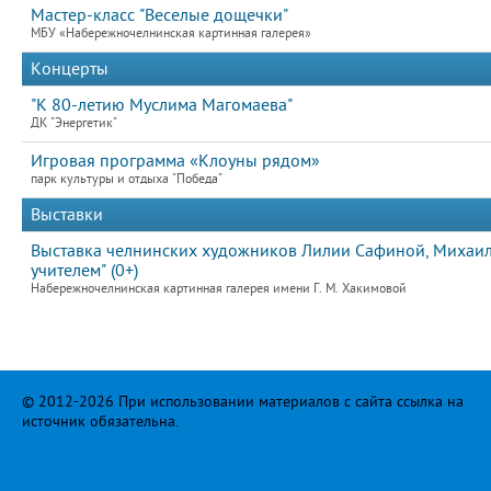
Мастер-класс "Веселые дощечки"
МБУ «Набережночелнинская картинная галерея»
Концерты
"К 80-летию Муслима Магомаева"
ДК "Энергетик"
Игровая программа «Клоуны рядом»
парк культуры и отдыха "Победа"
Выставки
Выставка челнинских художников Лилии Сафиной, Михаила
учителем" (0+)
Набережночелнинская картинная галерея имени Г. М. Хакимовой
© 2012-2026 При использовании материалов с сайта ссылка на
источник обязательна.