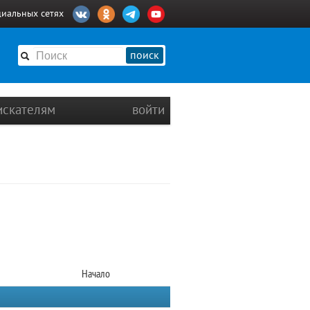
циальных сетях
поиск
искателям
войти
Начало