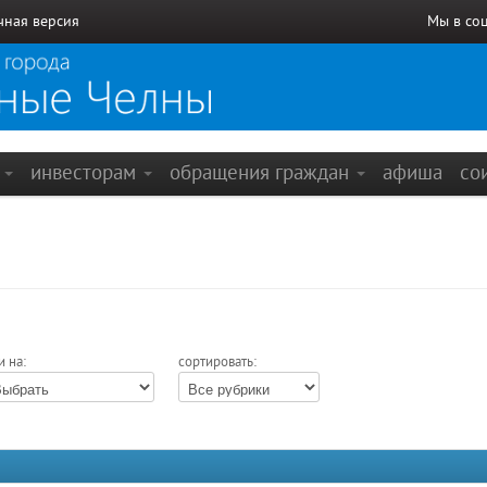
чная версия
Мы в со
е
инвесторам
обращения граждан
афиша
со
и на:
сортировать: