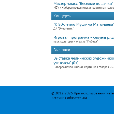
Мастер-класс "Веселые дощечки"
МБУ «Набережночелнинская картинная гале
Концерты
"К 80-летию Муслима Магомаева
ДК "Энергетик"
Игровая программа «Клоуны ря
парк культуры и отдыха "Победа"
Выставки
Выставка челнинских художников
учителем" (0+)
Набережночелнинская картинная галерея им
© 2012-2026 При использовании матер
источник обязательна.