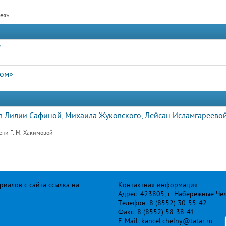
рея»
"
дом»
 Лилии Сафиной, Михаила Жуковского, Лейсан Исламгареевой
ени Г. М. Хакимовой
иалов с сайта ссылка на
Контактная информация:
Адрес: 423805, г. Набережные Че
Телефон: 8 (8552) 30-55-42
Факс: 8 (8552) 58-38-41
E-Mail: kancel.chelny@tatar.ru