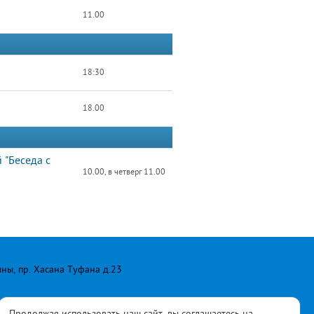
11.00
18:30
18.00
 "Беседа с
10.00, в четверг 11.00
лны, пр. Хасана Туфана д.23
Продолжая использовать наш сайт, вы соглашаетесь на