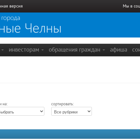
чная версия
Мы в со
е
инвесторам
обращения граждан
афиша
со
и на:
сортировать: