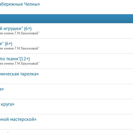
Набережные Челны»
й игрушки" (6+)
ея имени Г.М.Хакимовой"
" (6+)
ея имени Г.М.Хакимовой"
по ткани"(12+)
ея имени Г.М.Хакимовой"
мическая тарелка»
а»
 круга»
рной мастерской»