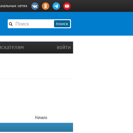
циальных сетях
поиск
искателям
войти
Начало