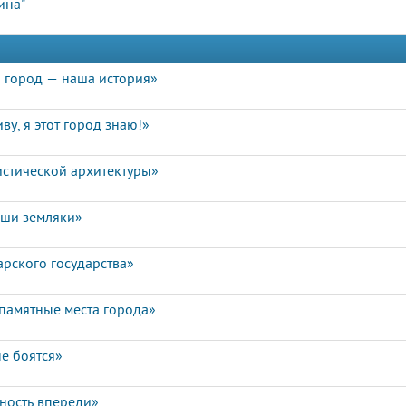
ина"
 город — наша история»
ву, я этот город знаю!»
истической архитектуры»
аши земляки»
арского государства»
памятные места города»
е боятся»
чность впереди»