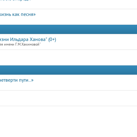
изнь как песня»
зни Ильдара Ханова" (0+)
ея имени Г.М.Хакимовой"
етверти пути...»