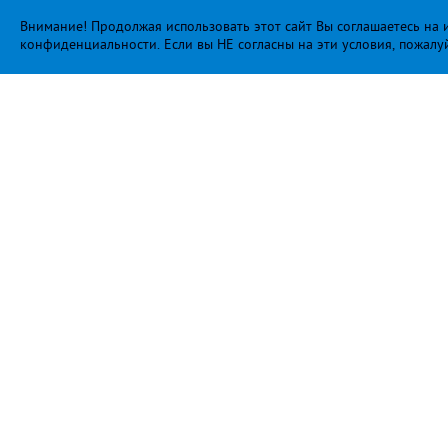
Внимание! Продолжая использовать этот сайт Вы соглашаетесь на и
конфиденциальности
. Если вы НЕ согласны на эти условия, пожалу