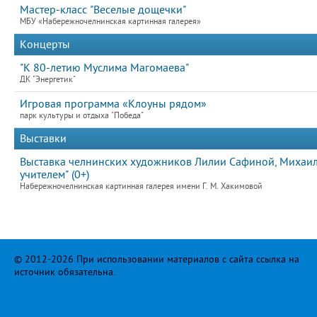
Мастер-класс "Веселые дощечки"
МБУ «Набережночелнинская картинная галерея»
Концерты
"К 80-летию Муслима Магомаева"
ДК "Энергетик"
Игровая программа «Клоуны рядом»
парк культуры и отдыха "Победа"
Выставки
Выставка челнинских художников Лилии Сафиной, Михаила
учителем" (0+)
Набережночелнинская картинная галерея имени Г. М. Хакимовой
© 2012-2026 При использовании материалов с сайта ссылка на
источник обязательна.