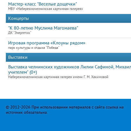
Мастер-класс "Веселые дощечки"
МБУ «Набережночелнинская картинная галерея»
Концерты
"К 80-летию Муслима Магомаева"
ДК "Энергетик"
Игровая программа «Клоуны рядом»
парк культуры и отдыха "Победа"
Выставки
Выставка челнинских художников Лилии Сафиной, Михаила
учителем" (0+)
Набережночелнинская картинная галерея имени Г. М. Хакимовой
© 2012-2026 При использовании материалов с сайта ссылка на
источник обязательна.