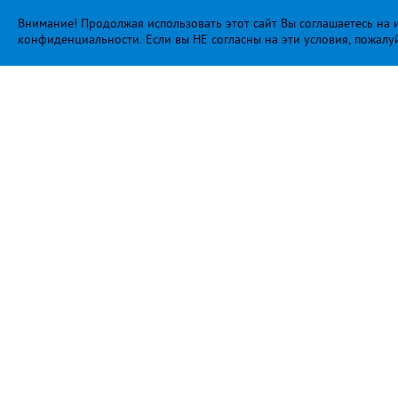
Внимание! Продолжая использовать этот сайт Вы соглашаетесь на и
конфиденциальности
. Если вы НЕ согласны на эти условия, пожалу