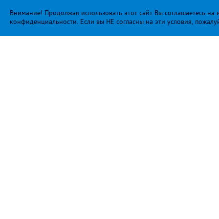
Внимание! Продолжая использовать этот сайт Вы соглашаетесь на и
конфиденциальности
. Если вы НЕ согласны на эти условия, пожалу