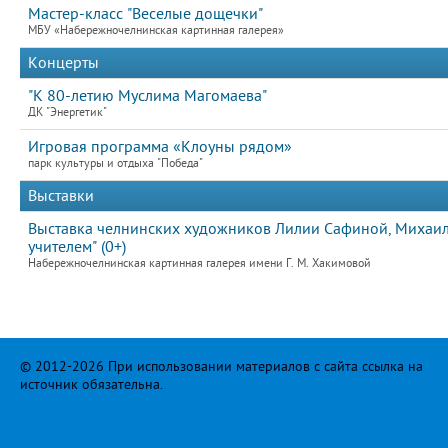
Мастер-класс "Веселые дощечки"
МБУ «Набережночелнинская картинная галерея»
Концерты
"К 80-летию Муслима Магомаева"
ДК "Энергетик"
Игровая программа «Клоуны рядом»
парк культуры и отдыха "Победа"
Выставки
Выставка челнинских художников Лилии Сафиной, Михаила
учителем" (0+)
Набережночелнинская картинная галерея имени Г. М. Хакимовой
© 2012-2026 При использовании материалов с сайта ссылка на
источник обязательна.