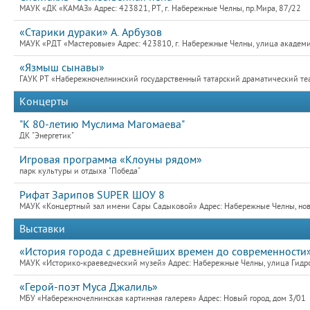
МАУК «ДК «КАМАЗ» Адрес: 423821, РТ, г. Набережные Челны, пр.Мира, 87/22
«Старики дураки» А. Арбузов
МАУК «РДТ «Мастеровые» Адрес: 423810, г. Набережные Челны, улица академик
«Язмыш сынавы»
ГАУК РТ «Набережночелнинский государственный татарский драматический теат
Концерты
"К 80-летию Муслима Магомаева"
ДК "Энергетик"
Игровая программа «Клоуны рядом»
парк культуры и отдыха "Победа"
Рифат Зарипов SUPER ШОУ 8
МАУК «Концертный зал имени Сары Садыковой» Адрес: Набережные Челны, новый
Выставки
«История города с древнейших времен до современности
МАУК «Историко-краеведческий музей» Адрес: Набережные Челны, улица Гидро
«Герой-поэт Муса Джалиль»
МБУ «Набережночелнинская картинная галерея» Адрес: Новый город, дом 3/01