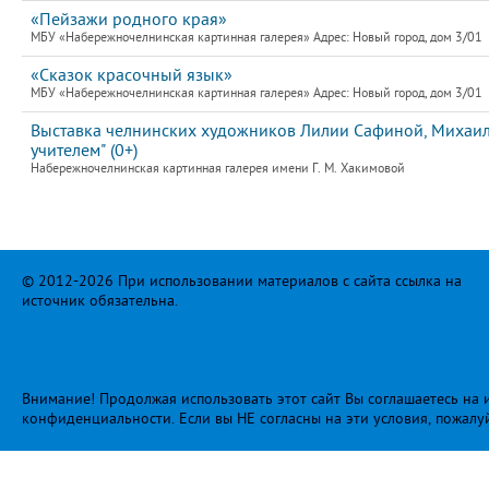
«Пейзажи родного края»
МБУ «Набережночелнинская картинная галерея» Адрес: Новый город, дом 3/01
«Сказок красочный язык»
МБУ «Набережночелнинская картинная галерея» Адрес: Новый город, дом 3/01
Выставка челнинских художников Лилии Сафиной, Михаила
учителем" (0+)
Набережночелнинская картинная галерея имени Г. М. Хакимовой
© 2012-2026 При использовании материалов с сайта ссылка на
источник обязательна.
Внимание! Продолжая использовать этот сайт Вы соглашаетесь на и
конфиденциальности
. Если вы НЕ согласны на эти условия, пожалу