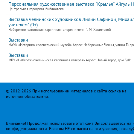
Персональная художественная выставка "Крылья" Айгуль Н
Центральная городская библиотека
Выставка челнинских художников Лилии Сафиной, Михаила
учителем" (0+)
Набережночелнинская картинная галерея имени Г. М. Хакимовой
Выставки
МАУК «Историко-краеведческий музей» Адрес: Набережные Челны, улица Гидро
Выставки
МБУ «Набережночелнинская картинная галерея» Адрес: Новый город, дом 3/01
© 2012-2026 При использовании материалов с сайта ссылка на
источник обязательна.
Внимание! Продолжая использовать этот сайт Вы соглашаетесь на и
конфиденциальности
. Если вы НЕ согласны на эти условия, пожалу