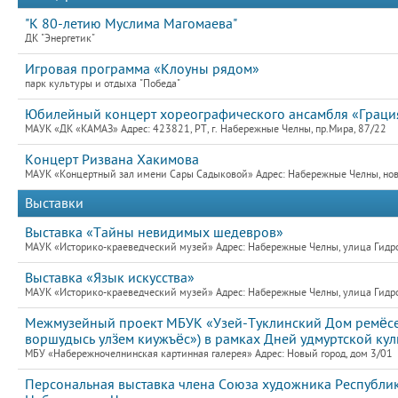
"К 80-летию Муслима Магомаева"
ДК "Энергетик"
Игровая программа «Клоуны рядом»
парк культуры и отдыха "Победа"
Юбилейный концерт хореографического ансамбля «Граци
МАУК «ДК «КАМАЗ» Адрес: 423821, РТ, г. Набережные Челны, пр.Мира, 87/22
Концерт Ризвана Хакимова
МАУК «Концертный зал имени Сары Садыковой» Адрес: Набережные Челны, новый
Выставки
Выставка «Тайны невидимых шедевров»
МАУК «Историко-краеведческий музей» Адрес: Набережные Челны, улица Гидро
Выставка «Язык искусства»
МАУК «Историко-краеведческий музей» Адрес: Набережные Челны, улица Гидро
Межмузейный проект МБУК «Узей-Туклинский Дом ремёсе
воршудысь улӟем киужъёс») в рамках Дней удмуртской ку
МБУ «Набережночелнинская картинная галерея» Адрес: Новый город, дом 3/01
Персональная выставка члена Союза художника Республики