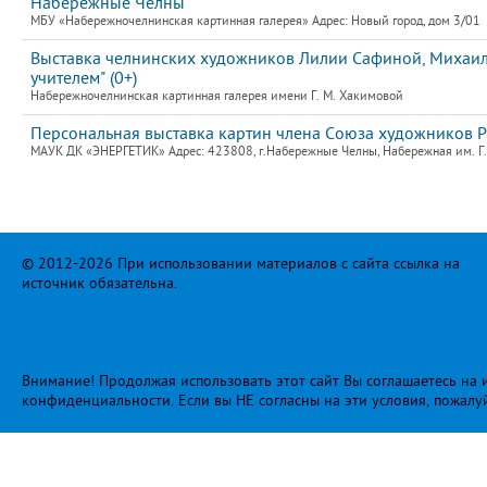
Набережные Челны
МБУ «Набережночелнинская картинная галерея» Адрес: Новый город, дом 3/01
Выставка челнинских художников Лилии Сафиной, Михаила
учителем" (0+)
Набережночелнинская картинная галерея имени Г. М. Хакимовой
Персональная выставка картин члена Союза художников 
МАУК ДК «ЭНЕРГЕТИК» Адрес: 423808, г.Набережные Челны, Набережная им. Г.Т
© 2012-2026 При использовании материалов с сайта ссылка на
источник обязательна.
Внимание! Продолжая использовать этот сайт Вы соглашаетесь на и
конфиденциальности
. Если вы НЕ согласны на эти условия, пожалу