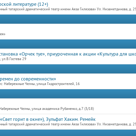
ской литературе (12+)
ный татарский драматический театр имени Аяза Гилязова» Ул. Низаметдинова, д. 2
рея»
тановка «Орчек туе», приуроченная к акции «Культура для шк
 ул.В.Гостева 29
времен до современности»
с: Набережные Челны, улица Гидростроителей, 16
Набережные Челны, улица академика Рубаненко, д.7 (3/18)
«Свет горит в окне»), Зульфат Хаким. Ремейк
ный татарский драматический театр имени Аяза Гилязова» Ул. Низаметдинова, д. 2