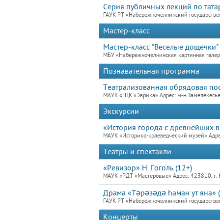
Серия публичных лекций по татар
ГАУК РТ «Набережночелнинский государствен
Мастер-класс
Мастер-класс "Веселые дощечки"
МБУ «Набережночелнинская картинная гале
Познавательная программа
Театрализованная обрядовая пос
МАУК «ГЦК «Эврика» Адрес: м-н Замелекесье,
Экскурсии
«История города с древнейших 
МАУК «Историко-краеведческий музей» Адре
Театры и спектакли
«Ревизор» Н. Гоголь (12+)
МАУК «РДТ «Мастеровые» Адрес: 423810, г. 
Драма «Тәрәзәдә hаман ут яна» (
ГАУК РТ «Набережночелнинский государствен
Концерты