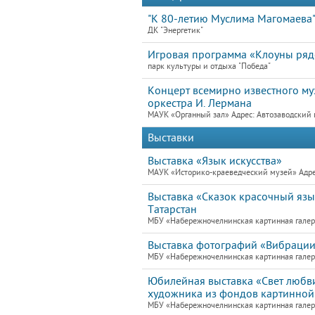
"К 80-летию Муслима Магомаева
ДК "Энергетик"
Игровая программа «Клоуны ря
парк культуры и отдыха "Победа"
Концерт всемирно известного муз
оркестра И. Лермана
МАУК «Органный зал» Адрес: Автозаводский п
Выставки
Выставка «Язык искусства»
МАУК «Историко-краеведческий музей» Адре
Выставка «Сказок красочный язы
Татарстан
МБУ «Набережночелнинская картинная галере
Выставка фотографий «Вибрации
МБУ «Набережночелнинская картинная галере
Юбилейная выставка «Свет любв
художника из фондов картинной 
МБУ «Набережночелнинская картинная галере