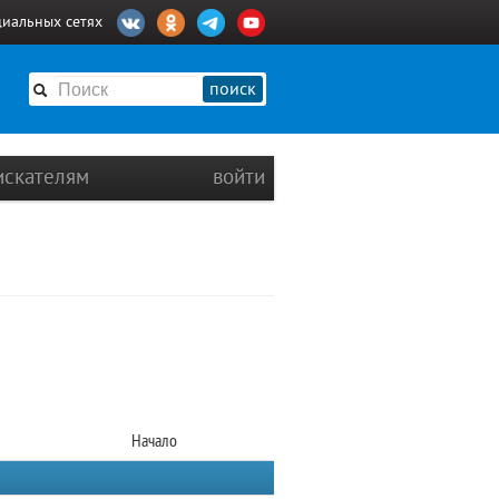
циальных сетях
поиск
искателям
войти
Начало