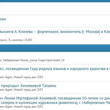
"
дом»
ыканта А. Князева – фортепиано, виолончель (г. Москва) и К
росп., 8, комплекс 25/05
с: Набережные Челны, улица Гидростроителей, 16
к», посвященная Году родных языков и народного единства в
я» Адрес: Новый город, дом 3/01
 природы» Зиновьевой Татьяны
я» Адрес: Новый город, дом 3/01
и» Лилии Мустафиной-Хазиевой, посвященная 50-летию со дн
галереи и коллекции художника (живопись), г. Набережные Ч
я» Адрес: Новый город, дом 3/01