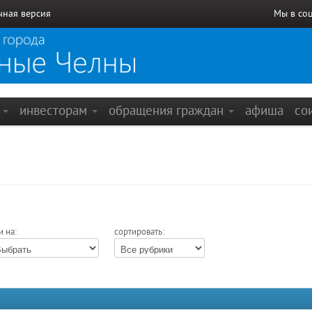
чная версия
Мы в со
е
инвесторам
обращения граждан
афиша
со
и на:
сортировать: