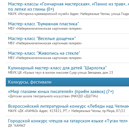
Мастер-классы «Гончарная мастерская», «Панно из трав», «
по лепке из глины (0+)
МАУК «Историко-краеведческий музей» Адрес: Набережные Челны, улица Гидро
Мастер-класс "Бумажная пластика"
МБУ «Набережночелнинская картинная галерея»
Мастер-класс "Веселые дощечки"
МБУ «Набережночелнинская картинная галерея»
Мастер-класс "Живопись на стекле"
МБУ «Набережночелнинская картинная галерея»
Кулинарный мастер-класс для детей “Шарлотка”
МБУК ЦК «Кызыл тау» в жилом массиве Суар улица Звездная, дом 23
Конкурсы, фестивали
«Мир глазами юных писателей» (приём заявок) (7+)
«Детская школа театрального искусства» (МАУДО «ДШТИ»)
Всероссийский литературный конкурс «Лебеди над Челнами
МАУК «ДК «КАМАЗ» Адрес: 423821, РТ, г. Набережные Челны, пр.Мира, 87/22
Городской конкурс чтецов на татарском языке «Туган тел»
ДК "КАМАЗ"