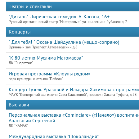
Театры и спектакли
"Дикарь". Лирическая комедия. А. Касона, 16+
Русский драматический театр "Мастеровые", ул. академика Рубаненко, 7
Концерты
" Для тебя! " Оксана Шайдуллина (меццо-сопрано)
Органный зал Проспект Автозаводский д.8
"К 80-летию Муслима Магомаева"
ДК "Энергетик"
Игровая программа «Клоуны рядом»
парк культуры и отдыха "Победа"
Концерт Гузель Уразовой и Ильдара Хакимова с программ
МАУК "Концертный зал имени Сары Садыковой", проспект Хасана Туфана, д.23
Выставки
Персональная выставка «Cominciare» («Начало») воспит
Анастасии Сергеевой
ДК "КАМАЗ"
Международная выставка "Шоколандия"