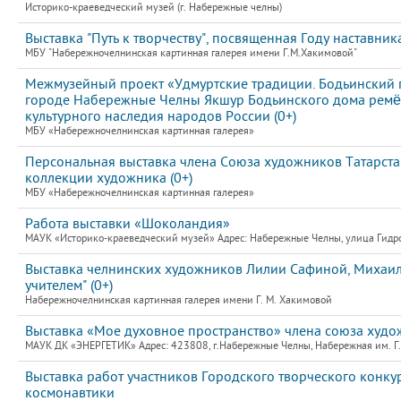
Историко-краеведческий музей (г. Набережные челны)
Выставка "Путь к творчеству", посвященная Году наставник
МБУ "Набережночелнинская картинная галерея имени Г.М.Хакимовой"
Межмузейный проект «Удмуртские традиции. Бодьинский п
городе Набережные Челны Якшур Бодьинского дома ремёс
культурного наследия народов России (0+)
МБУ «Набережночелнинская картинная галерея»
Персональная выставка члена Союза художников Татарста
коллекции художника (0+)
МБУ «Набережночелнинская картинная галерея»
Работа выставки «Шоколандия»
МАУК «Историко-краеведческий музей» Адрес: Набережные Челны, улица Гидро
Выставка челнинских художников Лилии Сафиной, Михаила
учителем" (0+)
Набережночелнинская картинная галерея имени Г. М. Хакимовой
Выставка «Мое духовное пространство» члена союза худо
МАУК ДК «ЭНЕРГЕТИК» Адрес: 423808, г.Набережные Челны, Набережная им. Г.Т
Выставка работ участников Городского творческого кон
космонавтики