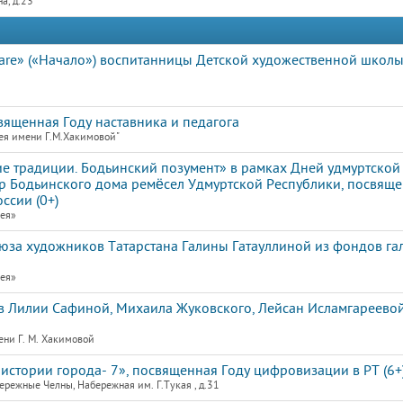
а, д.23
iare» («Начало») воспитанницы Детской художественной школ
священная Году наставника и педагога
ея имени Г.М.Хакимовой"
 традиции. Бодьинский позумент» в рамках Дней удмуртской 
 Бодьинского дома ремёсел Удмуртской Республики, посвящ
ссии (0+)
рея»
юза художников Татарстана Галины Гатауллиной из фондов га
рея»
 Лилии Сафиной, Михаила Жуковского, Лейсан Исламгареевой
ени Г. М. Хакимовой
истории города- 7», посвященная Году цифровизации в РТ (6+
режные Челны, Набережная им. Г.Тукая , д.31