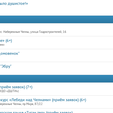
мыло душистое!»
с: Набережные Челны, улица Гидростроителей, 16
е» (6+)
рея»
Домовенок"
 "Эбру"
риём заявок) (7+)
МАУДО «ДШТИ»)
курс «Лебеди над Челнами» (приём заявок) (6+)
бережные Челны, пр.Мира, 87/22
арском языке «Туган тел» (приём заявок)