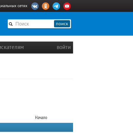
циальных сетях
поиск
искателям
войти
Начало