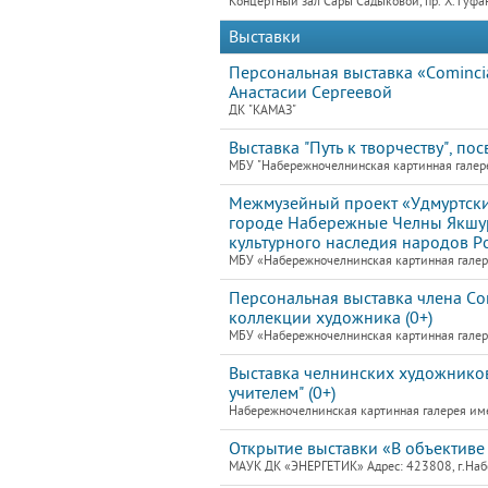
Концертный зал Сары Садыковой, пр. Х.Туфан
Выставки
Персональная выставка «Cominc
Анастасии Сергеевой
ДК "КАМАЗ"
Выставка "Путь к творчеству", по
МБУ "Набережночелнинская картинная галер
Межмузейный проект «Удмуртские
городе Набережные Челны Якшур
культурного наследия народов Ро
МБУ «Набережночелнинская картинная гале
Персональная выставка члена Со
коллекции художника (0+)
МБУ «Набережночелнинская картинная гале
Выставка челнинских художников
учителем" (0+)
Набережночелнинская картинная галерея им
Открытие выставки «В объективе 
МАУК ДК «ЭНЕРГЕТИК» Адрес: 423808, г.Набе