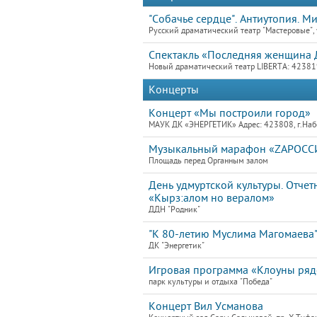
"Собачье сердце". Антиутопия. М
Русский драматический театр "Мастеровые", 
Спектакль «Последняя женщина 
Новый драматический театр LIBERTA: 423819
Концерты
Концерт «Мы построили город»
МАУК ДК «ЭНЕРГЕТИК» Адрес: 423808, г.Набе
Музыкальный марафон «ZAРОС
Площадь перед Органным залом
День удмуртской культуры. Отче
«Кырз:алом но вералом»
ДДН "Родник"
"К 80-летию Муслима Магомаева
ДК "Энергетик"
Игровая программа «Клоуны ря
парк культуры и отдыха "Победа"
Концерт Вил Усманова