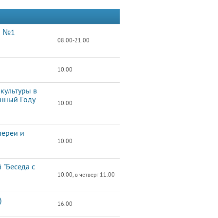
ы №1
08.00-21.00
10.00
культуры в
енный Году
10.00
лереи и
10.00
 "Беседа с
10.00, в четверг 11.00
)
16.00