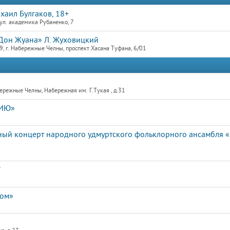
ихаил Булгаков, 18+
ул. академика Рубаненко, 7
Дон Жуана» Л. Жуховицкий
, г. Набережные Челны, проспект Хасана Туфана, 6/01
режные Челны, Набережная им. Г.Тукая , д.31
СИЮ»
тный концерт народного удмуртского фольклорного ансамбля 
"
дом»