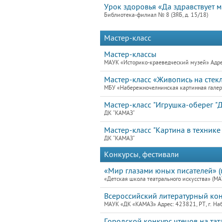
Урок здоровья «Да здравствует 
Библиотека-филиал № 8 (ЗЯБ, д. 15/18)
Мастер-класс
Мастер-классы
МАУК «Историко-краеведческий музей» Адре
Мастер-класс «Живопись на стекл
МБУ «Набережночелнинская картинная гале
Мастер-класс "Игрушка-оберег "
ДК "КАМАЗ"
Мастер-класс "Картина в технике
ДК "КАМАЗ"
Конкурсы, фестивали
«Мир глазами юных писателей» (п
«Детская школа театрального искусства» (
Всероссийский литературный кон
МАУК «ДК «КАМАЗ» Адрес: 423821, РТ, г. На
Городской конкурс чтецов на тат