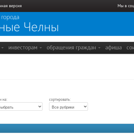
чная версия
Мы в со
е
инвесторам
обращения граждан
афиша
со
и на:
сортировать: