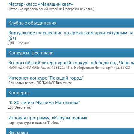
Мастер-класс «Манящий свет»
Историко-краеведческий музей (г. Набережные челны)
Клубные объединения
Виртуальное путешествие по армянским архитектурным п
(6+)
ДДН "Родник"
Конкурсы, фестивали
Всероссийский литературный конкурс «Лебеди над Челнами
МАУК «ДК «КАМАЗ» Адрес: 423821, РТ, г. Набережные Челны, пр.Мира, 87/22
Интернет-конкурс "Поющий город"
Социальные сети ДК "КАМАЗ" Вконтакте
Концерты
"К 80-летию Муслима Магомаева"
ДК "Энергетик"
Игровая программа «Клоуны рядом»
парк культуры и отдыха "Победа"
Выставки