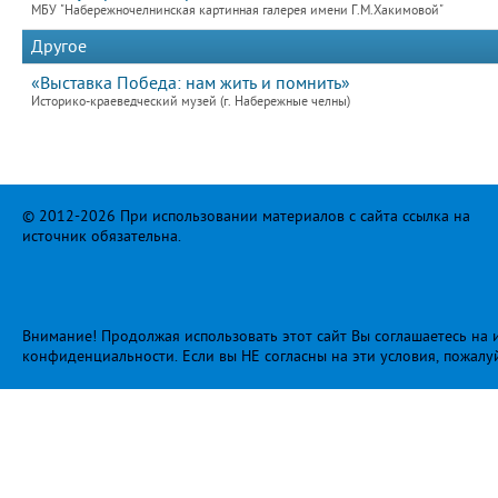
МБУ "Набережночелнинская картинная галерея имени Г.М.Хакимовой"
Другое
«Выставка Победа: нам жить и помнить»
Историко-краеведческий музей (г. Набережные челны)
© 2012-2026 При использовании материалов с сайта ссылка на
источник обязательна.
Внимание! Продолжая использовать этот сайт Вы соглашаетесь на и
конфиденциальности
. Если вы НЕ согласны на эти условия, пожалу