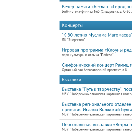
Вечер памяти «Беслан: «Город ан
Библиотека-филиал №5 (Сидоровка, д. С-30 
Концерты
"К 80-летию Муслима Магомаева
ДК "Энергетик"
Игровая программа «Клоуны ря
парк культуры и отдыха "Победа"
Симфонический концерт Раммшт
Органный зал Автозаводской проспект, д.8
Выставки
Выставка "Путь к творчеству", по
МБУ "Набережночелнинская картинная галер
Выставка регионального отделе
принятия Ислама Волжской Булг
МБУ "Набережночелнинская картинная галер
Персональная выставки «Ветры Б
МБУ "Набережночелнинская картинная галер