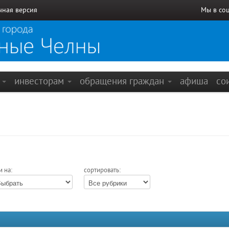
чная версия
Мы в со
е
инвесторам
обращения граждан
афиша
со
и на:
сортировать: