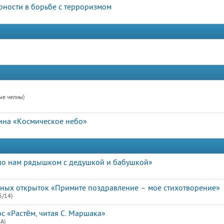
рности в борьбе с терроризмом
ые челны)
ина «Космическое небо»
шо нам рядышком с дедушкой и бабушкой»
ьных открыток «Примите поздравление – мое стихотворение»
5/14)
с «Растём, читая С. Маршака»
А)