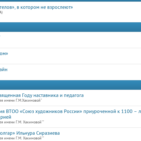
гелов», в котором не взрослеют»
А)
"
дом»
айн
священная Году наставника и педагога
ея имени Г.М.Хакимовой"
ния ВТОО «Союз художников России» приуроченной к 1100 – 
арией
ея имени Г.М. Хакимовой""
олгар» Ильнура Сиразиева
ея имени Г.М. Хакимовой""