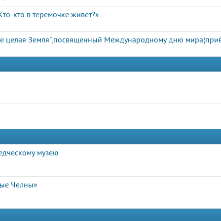
Кто-кто в теремочке живет?»
сте целая Земля",посвященный Международному дню мира(приё
едческому музею
ные Челны»