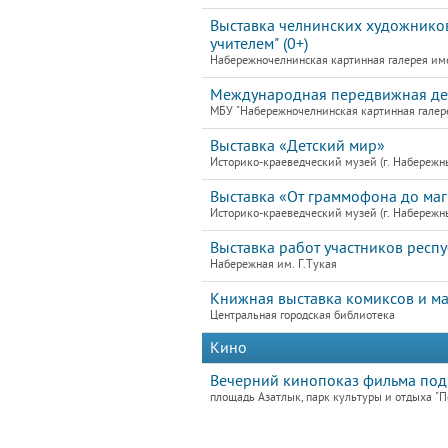
Выставка челнинских художников
учителем" (0+)
Набережночелнинская картинная галерея им
Международная передвижная детс
МБУ "Набережночелнинская картинная галер
Выставка «Детский мир»
Историко-краеведческий музей (г. Набережн
Выставка «От граммофона до ма
Историко-краеведческий музей (г. Набережн
Выставка работ участников респ
Набережная им. Г.Тукая
Книжная выставка комиксов и ман
Центральная городская библиотека
Кино
Вечерний кинопоказ фильма под
площадь Азатлык, парк культуры и отдыха "П