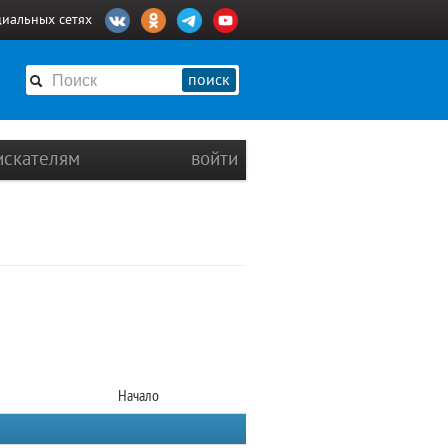
циальных сетях
поиск
искателям
войти
Начало