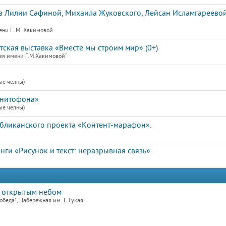
 Лилии Сафиной, Михаила Жуковского, Лейсан Исламгареевой
ени Г. М. Хакимовой
кая выставка «Вместе мы строим мир» (0+)
ея имени Г.М.Хакимовой"
ые челны)
гнитофона»
ые челны)
убликанского проекта «Контент-марафон».
ги «Рисунок и текст: неразрывная связь»
 открытым небом
обеда", Набережная им. Г.Тукая