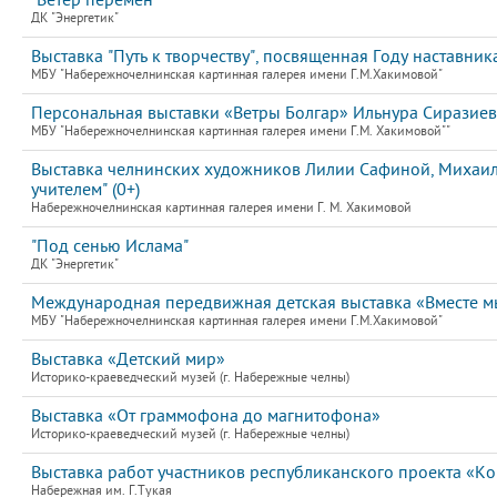
"Ветер перемен"
ДК "Энергетик"
Выставка "Путь к творчеству", посвященная Году наставник
МБУ "Набережночелнинская картинная галерея имени Г.М.Хакимовой"
Персональная выставки «Ветры Болгар» Ильнура Сиразие
МБУ "Набережночелнинская картинная галерея имени Г.М. Хакимовой""
Выставка челнинских художников Лилии Сафиной, Михаила
учителем" (0+)
Набережночелнинская картинная галерея имени Г. М. Хакимовой
"Под сенью Ислама"
ДК "Энергетик"
Международная передвижная детская выставка «Вместе мы
МБУ "Набережночелнинская картинная галерея имени Г.М.Хакимовой"
Выставка «Детский мир»
Историко-краеведческий музей (г. Набережные челны)
Выставка «От граммофона до магнитофона»
Историко-краеведческий музей (г. Набережные челны)
Выставка работ участников республиканского проекта «К
Набережная им. Г.Тукая