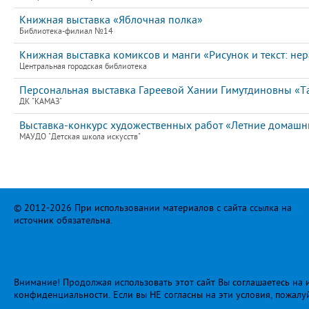
Книжная выставка «Яблочная полка»
Библиотека-филиал №14
Книжная выставка комиксов и манги «Рисунок и текст: не
Центральная городская библиотека
Персональная выставка Гареевой Хании Гимутдиновны «Т
ДК "КАМАЗ"
Выставка-конкурс художественных работ «Летние домашн
МАУДО "Детская школа искусств"
© 2012-2026 При использовании материалов с сайта ссылка на
источник обязательна.
Внимание! Продолжая использовать этот сайт Вы соглашаетесь на и
конфиденциальности
. Если вы НЕ согласны на эти условия, пожалу