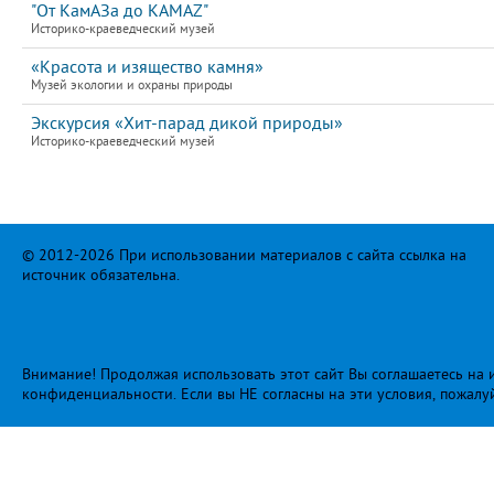
"От КамАЗа до KAMAZ"
Историко-краеведческий музей
«Красота и изящество камня»
Музей экологии и охраны природы
Экскурсия «Хит-парад дикой природы»
Историко-краеведческий музей
© 2012-2026 При использовании материалов с сайта ссылка на
источник обязательна.
Внимание! Продолжая использовать этот сайт Вы соглашаетесь на и
конфиденциальности
. Если вы НЕ согласны на эти условия, пожалу