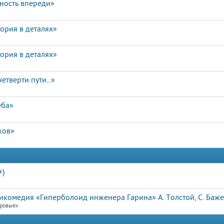
чность впереди»
ория в деталях»
ория в деталях»
етверти пути...»
еба»
ков»
+)
икомедия «Гиперболоид инженера Гарина» А. Толстой, С. Баже
еровые»