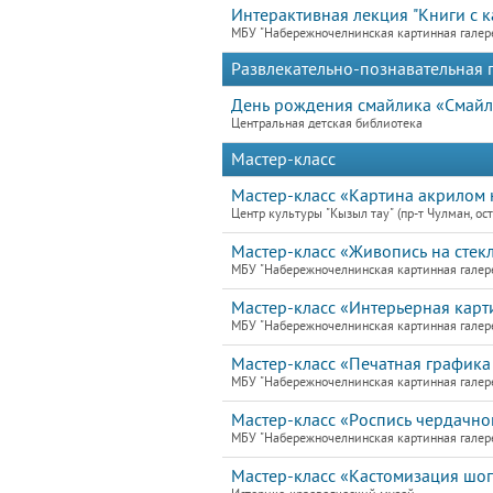
Интерактивная лекция "Книги с к
МБУ "Набережночелнинская картинная галер
Развлекательно-познавательная
День рождения смайлика «Смайл
Центральная детская библиотека
Мастер-класс
Мастер-класс «Картина акрилом н
Центр культуры "Кызыл тау" (пр-т Чулман, ост
Мастер-класс «Живопись на стекл
МБУ "Набережночелнинская картинная галер
Мастер-класс «Интерьерная карти
МБУ "Набережночелнинская картинная галер
Мастер-класс «Печатная графика 
МБУ "Набережночелнинская картинная галер
Мастер-класс «Роспись чердачно
МБУ "Набережночелнинская картинная галер
Мастер-класс «Кастомизация шо