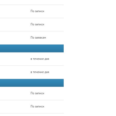
По записи
По записи
По заявкам
в течение дня
в течение дня
По записи
По записи