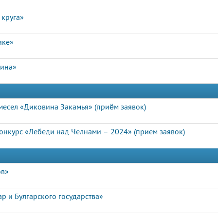
 круга»
ике»
лина»
есел «Диковина Закамья» (приём заявок)
нкурс «Лебеди над Челнами – 2024» (прием заявок)
ов»
р и Булгарского государства»