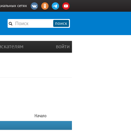
циальных сетях
поиск
искателям
войти
Начало