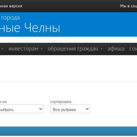
чная версия
Мы в со
е
инвесторам
обращения граждан
афиша
со
и на:
сортировать: