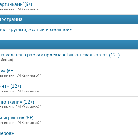
артинками"(6+)
ея имени Г.М.Хакимовой"
 программа
ик- круглый, желтый и смешной»
а холсте» в рамках проекта «Пушкинская карта» (12+)
.Лесная)
е» (6+)
ея имени Г.М.Хакимовой"
на» (12+)
ея имени Г.М.Хакимовой"
по ткани» (12+)
ея имени Г.М.Хакимовой"
й игрушки» (6+)
ея имени Г.М.Хакимовой"
перов»