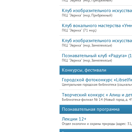
ГКЦ "Эврика" (мкр, Прибрежный)
Клуб изобразительного искусств
ГКЦ "Эврика" (мкр, Прибрежный)
Клуб вокального мастерства «Умн
ГКЦ "Эврика" (71 мкр,)
Клуб изобразительного искусств
ГКЦ "Эврика" (мкр, Замелекесье)
Познавательный клуб «Радуга» (1
ГКЦ "Эврика" (мкр, Замелекесье)
Конкурсы, фестивали
Городской фотоконкурс «Libselfi
Центральная городская библиотека (социальн
Творческий конкурс « Алиш и де
Библиотека-филиал № 14 (Новый город, д. 4
Познавательная программа
Лекции 12+
Отдел экологии и охраны природы (адрес: 31