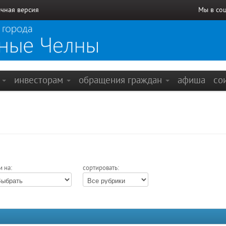
чная версия
Мы в со
е
инвесторам
обращения граждан
афиша
со
и на:
сортировать: