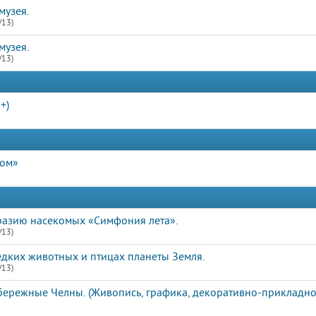
музея.
/13)
музея.
/13)
+)
дом»
разию насекомых «Симфония лета».
/13)
едких животных и птицах планеты Земля.
/13)
ережные Челны. (Живопись, графика, декоративно-прикладное