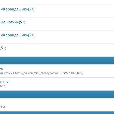
а «Карандашик»(3+)
ые нотки»(5+)
а «Карандашик»(3+)
,5+)
e»
ая сеть VK https://vk.com/bibl_chelny?w=wall-69923482_809)
ти» 6+
9/16)
/13)