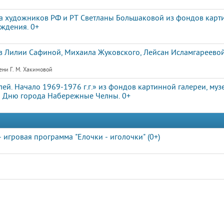
а художников РФ и РТ Светланы Большаковой из фондов карти
ждения. 0+
 Лилии Сафиной, Михаила Жуковского, Лейсан Исламгареевой
ени Г. М. Хакимовой
ей. Начало 1969-1976 г.г.» из фондов картинной галереи, му
я Дню города Набережные Челны. 0+
- игровая программа "Елочки - иголочки" (0+)