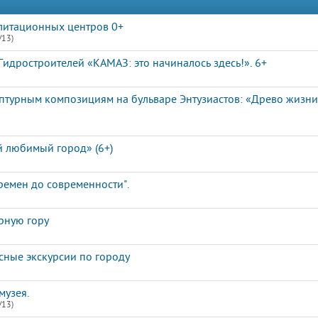
литационных центров 0+
/13)
идростроителей «КАМАЗ: это начиналось здесь!». 6+
ьптурным композициям на бульваре Энтузиастов: «Древо жизн
й любимый город» (6+)
ремен до современности".
рную гору
сные экскурсии по городу
музея.
/13)