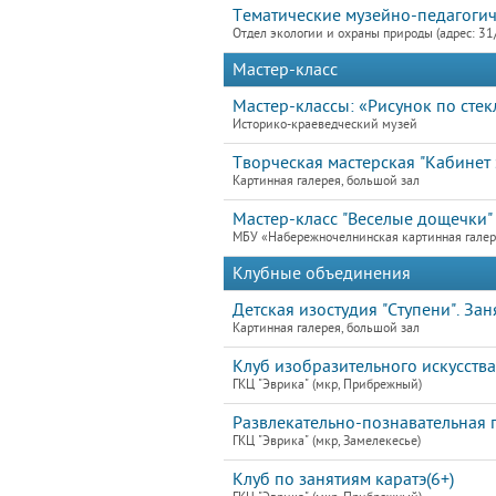
Тематические музейно-педагогич
Отдел экологии и охраны природы (адрес: 31
Мастер-класс
Мастер-классы: «Рисунок по стек
Историко-краеведческий музей
Творческая мастерская "Кабинет э
Картинная галерея, большой зал
Мастер-класс "Веселые дощечки"
МБУ «Набережночелнинская картинная гале
Клубные объединения
Детская изостудия "Ступени". Зан
Картинная галерея, большой зал
Клуб изобразительного искусств
ГКЦ "Эврика" (мкр, Прибрежный)
Развлекательно-познавательная 
ГКЦ "Эврика" (мкр, Замелекесье)
Клуб по занятиям каратэ(6+)