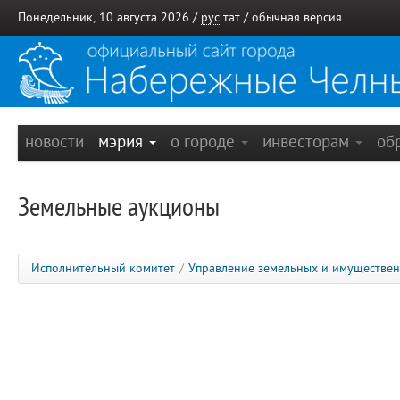
Понедельник, 10 августа 2026 /
рус
тат
/
обычная версия
новости
мэрия
о городе
инвесторам
об
Земельные аукционы
Исполнительный комитет
/
Управление земельных и имуществе