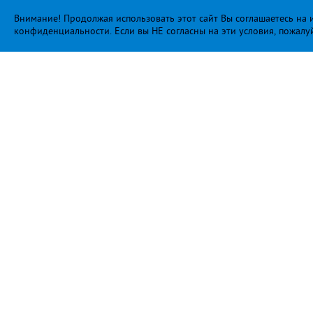
Внимание! Продолжая использовать этот сайт Вы соглашаетесь на и
конфиденциальности
. Если вы НЕ согласны на эти условия, пожалу