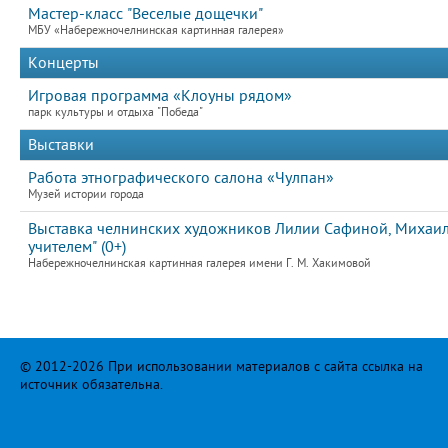
Мастер-класс "Веселые дощечки"
МБУ «Набережночелнинская картинная галерея»
Концерты
Игровая программа «Клоуны рядом»
парк культуры и отдыха "Победа"
Выставки
Работа этнографического салона «Чулпан»
Музей истории города
Выставка челнинских художников Лилии Сафиной, Михаила
учителем" (0+)
Набережночелнинская картинная галерея имени Г. М. Хакимовой
© 2012-2026 При использовании материалов с сайта ссылка на
источник обязательна.