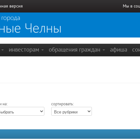
чная версия
Мы в со
е
инвесторам
обращения граждан
афиша
со
и на:
сортировать: