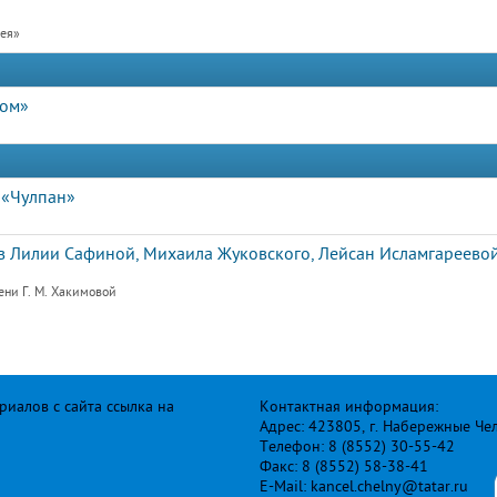
рея»
дом»
 «Чулпан»
 Лилии Сафиной, Михаила Жуковского, Лейсан Исламгареевой
ени Г. М. Хакимовой
иалов с сайта ссылка на
Контактная информация:
Адрес: 423805, г. Набережные Че
Телефон: 8 (8552) 30-55-42
Факс: 8 (8552) 58-38-41
E-Mail: kancel.chelny@tatar.ru