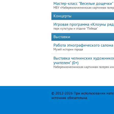
Мастер-класс "Веселые дощечки"
МБУ «Набережночелнинская картинная гале
Концерты
Игровая программа «Клоуны ря
парк культуры и отдыха "Победа"
Выставки
Работа этнографического салона
Музей истории города
Выставка челнинских художников
учителем" (0+)
Набережночелнинская картинная галерея им
© 2012-2026 При использовании матер
источник обязательна.