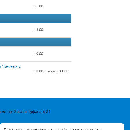
11.00
18.00
10:00
 "Беседа с
10.00, в четверг 11.00
лны, пр. Хасана Туфана д.23
Продолжая использовать наш сайт, вы соглашаетесь на