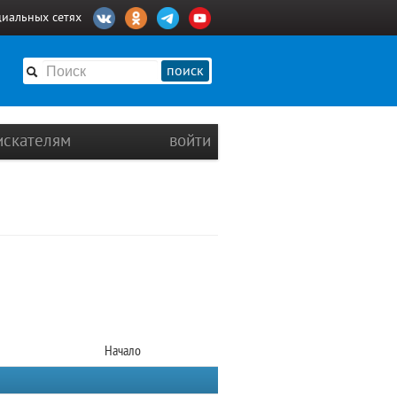
циальных сетях
поиск
искателям
войти
Начало