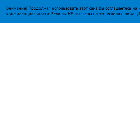
Внимание! Продолжая использовать этот сайт Вы соглашаетесь на и
конфиденциальности
. Если вы НЕ согласны на эти условия, пожалу