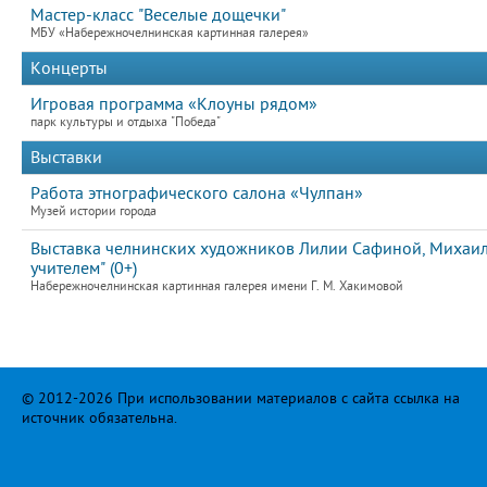
Мастер-класс "Веселые дощечки"
МБУ «Набережночелнинская картинная галерея»
Концерты
Игровая программа «Клоуны рядом»
парк культуры и отдыха "Победа"
Выставки
Работа этнографического салона «Чулпан»
Музей истории города
Выставка челнинских художников Лилии Сафиной, Михаила
учителем" (0+)
Набережночелнинская картинная галерея имени Г. М. Хакимовой
© 2012-2026 При использовании материалов с сайта ссылка на
источник обязательна.