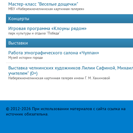
Мастер-класс "Веселые дощечки"
МБУ «Набережночелнинская картинная галерея»
Концерты
Игровая программа «Клоуны рядом»
парк культуры и отдыха "Победа"
Выставки
Работа этнографического салона «Чулпан»
Музей истории города
Выставка челнинских художников Лилии Сафиной, Михаила
учителем" (0+)
Набережночелнинская картинная галерея имени Г. М. Хакимовой
© 2012-2026 При использовании материалов с сайта ссылка на
источник обязательна.