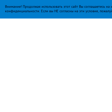
Внимание! Продолжая использовать этот сайт Вы соглашаетесь на и
конфиденциальности
. Если вы НЕ согласны на эти условия, пожалу