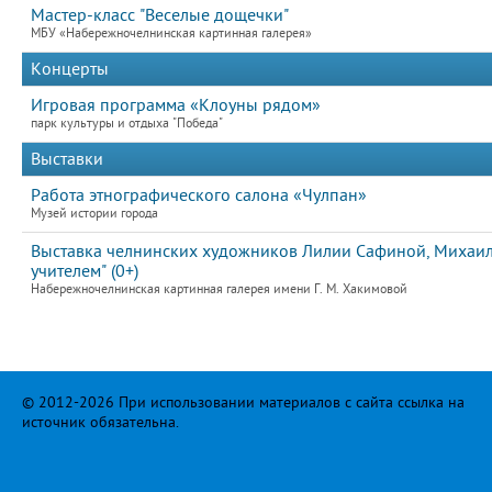
Мастер-класс "Веселые дощечки"
МБУ «Набережночелнинская картинная галерея»
Концерты
Игровая программа «Клоуны рядом»
парк культуры и отдыха "Победа"
Выставки
Работа этнографического салона «Чулпан»
Музей истории города
Выставка челнинских художников Лилии Сафиной, Михаила
учителем" (0+)
Набережночелнинская картинная галерея имени Г. М. Хакимовой
© 2012-2026 При использовании материалов с сайта ссылка на
источник обязательна.