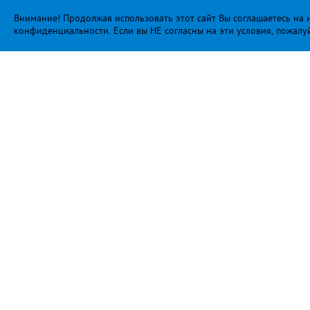
Внимание! Продолжая использовать этот сайт Вы соглашаетесь на и
конфиденциальности
. Если вы НЕ согласны на эти условия, пожалу