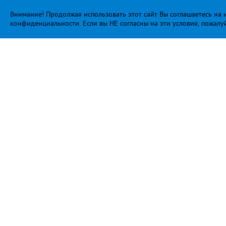
Внимание! Продолжая использовать этот сайт Вы соглашаетесь на и
конфиденциальности
. Если вы НЕ согласны на эти условия, пожалу