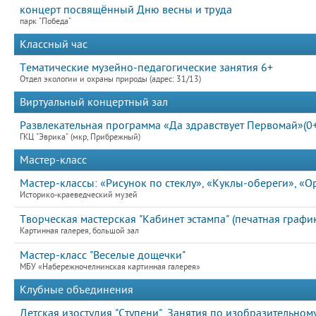
концерт посвящённый Дню весны и труда
парк "Победа"
Классный час
Тематические музейно-педагогические занятия 6+
Отдел экологии и охраны природы (адрес: 31/13)
Виртуальный концертный зал
Развлекательная программа «Да здравствует Первомай»(0+
ГКЦ "Эврика" (мкр, Прибрежный)
Мастер-класс
Мастер-классы: «Рисунок по стеклу», «Куклы-обереги», «
Историко-краеведческий музей
Творческая мастерская "Кабинет эстампа" (печатная график
Картинная галерея, большой зал
Мастер-класс "Веселые дощечки"
МБУ «Набережночелнинская картинная галерея»
Клубные объединения
Детская изостудия "Ступени". Занятия по изобразительному