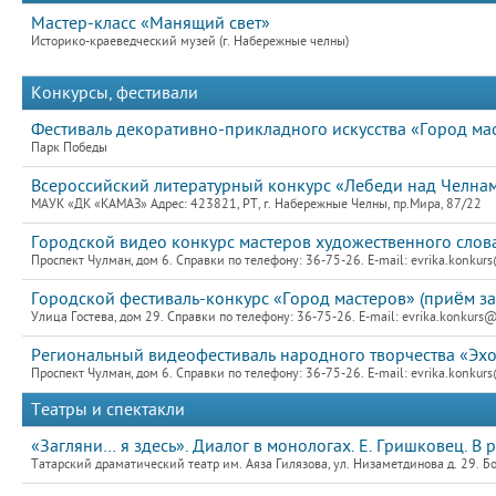
Мастер-класс «Манящий свет»
Историко-краеведческий музей (г. Набережные челны)
Конкурсы, фестивали
Фестиваль декоративно-прикладного искусства «Город ма
Парк Победы
Всероссийский литературный конкурс «Лебеди над Челнами
МАУК «ДК «КАМАЗ» Адрес: 423821, РТ, г. Набережные Челны, пр.Мира, 87/22
Городской видео конкурс мастеров художественного слов
Проспект Чулман, дом 6. Справки по телефону: 36-75-26. E-mail: evrika.konkur
Городской фестиваль-конкурс «Город мастеров» (приём за
Улица Гостева, дом 29. Справки по телефону: 36-75-26. E-mail: evrika.konkurs@
Региональный видеофестиваль народного творчества «Эх
Проспект Чулман, дом 6. Справки по телефону: 36-75-26. E-mail: evrika.konkur
Театры и спектакли
«Загляни… я здесь». Диалог в монологах. Е. Гришковец. В
Татарский драматический театр им. Аяза Гилязова, ул. Низаметдинова д. 29. Б