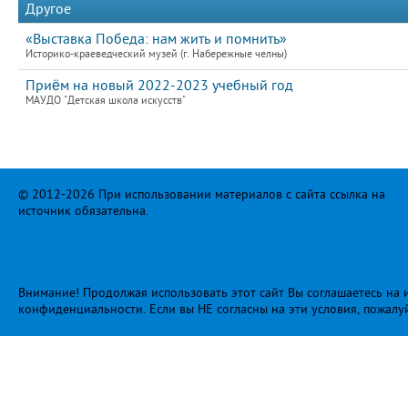
Другое
«Выставка Победа: нам жить и помнить»
Историко-краеведческий музей (г. Набережные челны)
Приём на новый 2022-2023 учебный год
МАУДО "Детская школа искусств"
© 2012-2026 При использовании материалов с сайта ссылка на
источник обязательна.
Внимание! Продолжая использовать этот сайт Вы соглашаетесь на и
конфиденциальности
. Если вы НЕ согласны на эти условия, пожалу