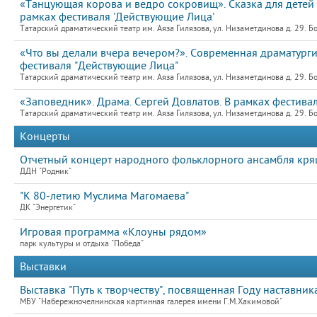
«Танцующая корова и ведро сокровищ». Сказка для детей и
рамках фестиваля 'Действующие Лица'
Татарский драматический театр им. Аяза Гилязова, ул. Низаметдинова д. 29. Б
«Что вы делали вчера вечером?». Современная драматург
фестиваля "Действующие Лица"
Татарский драматический театр им. Аяза Гилязова, ул. Низаметдинова д. 29. Б
«Заповедник». Драма. Сергей Довлатов. В рамках фестива
Татарский драматический театр им. Аяза Гилязова, ул. Низаметдинова д. 29. Б
Концерты
Отчетный концерт народного фольклорного ансамбля кр
ДДН "Родник"
"К 80-летию Муслима Магомаева"
ДК "Энергетик"
Игровая программа «Клоуны рядом»
парк культуры и отдыха "Победа"
Выставки
Выставка "Путь к творчеству", посвященная Году наставник
МБУ "Набережночелнинская картинная галерея имени Г.М.Хакимовой"