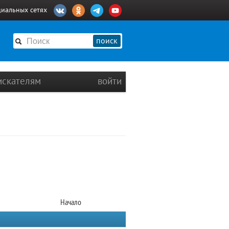
циальных сетях
поиск
искателям
войти
Начало