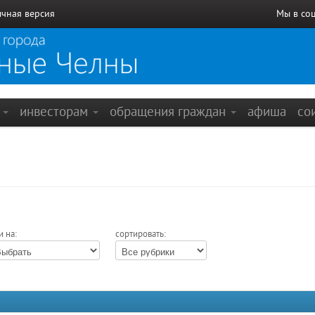
чная версия
Мы в со
е
инвесторам
обращения граждан
афиша
со
и на:
сортировать: