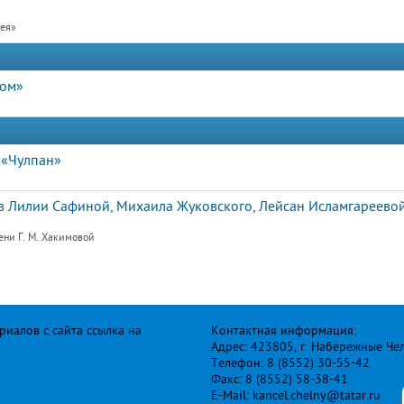
рея»
дом»
 «Чулпан»
 Лилии Сафиной, Михаила Жуковского, Лейсан Исламгареевой
ени Г. М. Хакимовой
иалов с сайта ссылка на
Контактная информация:
Адрес: 423805, г. Набережные Че
Телефон: 8 (8552) 30-55-42
Факс: 8 (8552) 58-38-41
E-Mail: kancel.chelny@tatar.ru