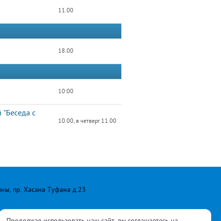
11.00
18.00
10:00
 "Беседа с
10.00, в четверг 11.00
лны, пр. Хасана Туфана д.23
Продолжая использовать наш сайт, вы соглашаетесь на