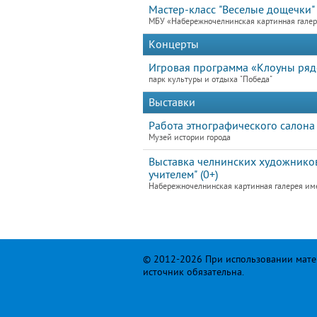
Мастер-класс "Веселые дощечки"
МБУ «Набережночелнинская картинная гале
Концерты
Игровая программа «Клоуны ря
парк культуры и отдыха "Победа"
Выставки
Работа этнографического салона
Музей истории города
Выставка челнинских художников
учителем" (0+)
Набережночелнинская картинная галерея им
© 2012-2026 При использовании матер
источник обязательна.