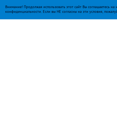
Внимание! Продолжая использовать этот сайт Вы соглашаетесь на и
конфиденциальности
. Если вы НЕ согласны на эти условия, пожалу