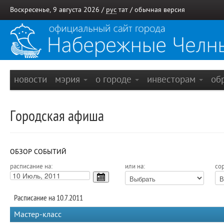
Воскресенье, 9 августа 2026 /
рус
тат
/
обычная версия
новости
мэрия
о городе
инвесторам
об
Городская афиша
ОБЗОР СОБЫТИЙ
расписание на:
или на:
сор
Расписание на 10.7.2011
Мастер-класс