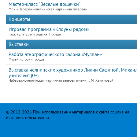
Мастер-класс "Веселые дощечки"
МБУ «Набережночелнинская картинная галерея»
Концерты
Игровая программа «Клоуны рядом»
парк культуры и отдыха "Победа"
Выставки
Работа этнографического салона «Чулпан»
Музей истории города
Выставка челнинских художников Лилии Сафиной, Михаила
учителем" (0+)
Набережночелнинская картинная галерея имени Г. М. Хакимовой
© 2012-2026 При использовании материалов с сайта ссылка на
источник обязательна.