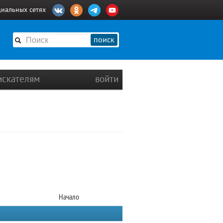
циальных сетях
поиск
искателям
войти
Начало