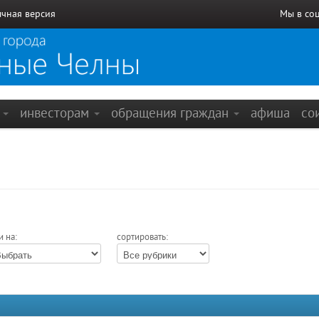
чная версия
Мы в со
е
инвесторам
обращения граждан
афиша
со
и на:
сортировать: