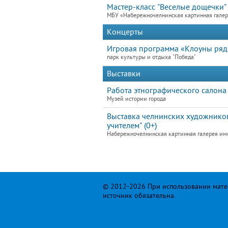
Мастер-класс "Веселые дощечки"
МБУ «Набережночелнинская картинная гале
Концерты
Игровая программа «Клоуны ря
парк культуры и отдыха "Победа"
Выставки
Работа этнографического салона
Музей истории города
Выставка челнинских художников
учителем" (0+)
Набережночелнинская картинная галерея им
© 2012-2026 При использовании матер
источник обязательна.