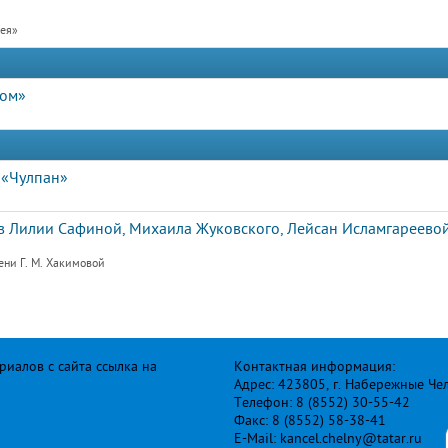
рея»
дом»
 «Чулпан»
 Лилии Сафиной, Михаила Жуковского, Лейсан Исламгареевой
ени Г. М. Хакимовой
иалов с сайта ссылка на
Контактная информация:
Адрес: 423805, г. Набережные Че
Телефон: 8 (8552) 30-55-42
Факс: 8 (8552) 58-38-41
E-Mail: kancel.chelny@tatar.ru