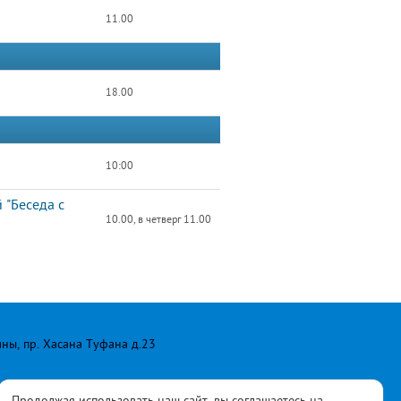
11.00
18.00
10:00
 "Беседа с
10.00, в четверг 11.00
лны, пр. Хасана Туфана д.23
Продолжая использовать наш сайт, вы соглашаетесь на