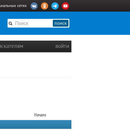
циальных сетях
поиск
искателям
войти
Начало