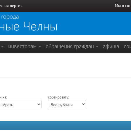
чная версия
Мы в со
е
инвесторам
обращения граждан
афиша
со
и на:
сортировать: