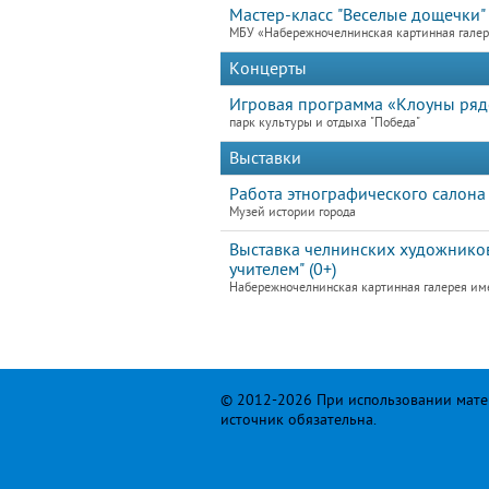
Мастер-класс "Веселые дощечки"
МБУ «Набережночелнинская картинная гале
Концерты
Игровая программа «Клоуны ря
парк культуры и отдыха "Победа"
Выставки
Работа этнографического салона
Музей истории города
Выставка челнинских художников
учителем" (0+)
Набережночелнинская картинная галерея им
© 2012-2026 При использовании матер
источник обязательна.