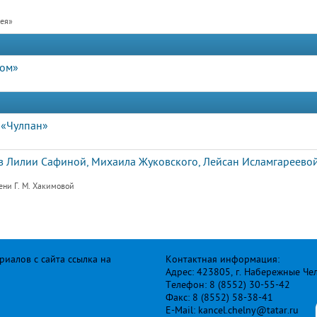
рея»
дом»
 «Чулпан»
 Лилии Сафиной, Михаила Жуковского, Лейсан Исламгареевой
ени Г. М. Хакимовой
иалов с сайта ссылка на
Контактная информация:
Адрес: 423805, г. Набережные Че
Телефон: 8 (8552) 30-55-42
Факс: 8 (8552) 58-38-41
E-Mail: kancel.chelny@tatar.ru