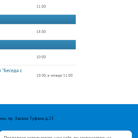
11.00
18.00
10:00
 "Беседа с
10.00, в четверг 11.00
лны, пр. Хасана Туфана д.23
Продолжая использовать наш сайт, вы соглашаетесь на