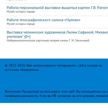
Работа персональной выставки вышитых картин Г.В. Рапо
Музей истории города
Работа этнографического салона «Чулпан»
Музей истории города
Выставка челнинских художников Лилии Сафиной, Михаила
учителем" (0+)
Набережночелнинская картинная галерея имени Г. М. Хакимовой
© 2012-2026 При использовании материалов с сайта ссылка на
источник обязательна.
Внимание! Продолжая использовать этот сайт Вы соглашаетесь на и
конфиденциальности
. Если вы НЕ согласны на эти условия, пожалу