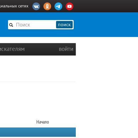
циальных сетях
поиск
искателям
войти
Начало