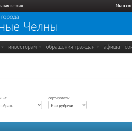
чная версия
Мы в со
е
инвесторам
обращения граждан
афиша
со
и на:
сортировать: