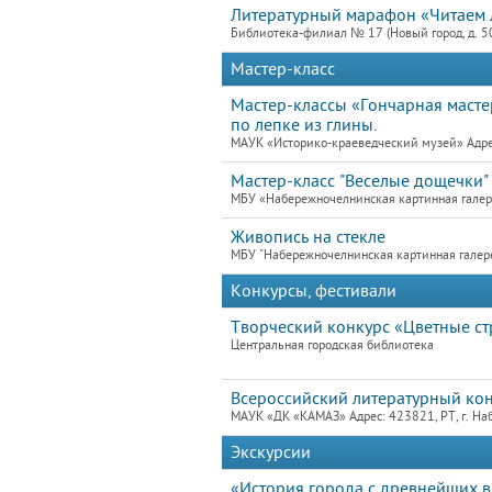
Литературный марафон «Читаем л
Библиотека-филиал № 17 (Новый город, д. 5
Мастер-класс
Мастер-классы «Гончарная мастер
по лепке из глины.
МАУК «Историко-краеведческий музей» Адре
Мастер-класс "Веселые дощечки"
МБУ «Набережночелнинская картинная гале
Живопись на стекле
МБУ "Набережночелнинская картинная галер
Конкурсы, фестивали
Творческий конкурс «Цветные с
Центральная городская библиотека
Всероссийский литературный кон
МАУК «ДК «КАМАЗ» Адрес: 423821, РТ, г. На
Экскурсии
«История города с древнейших в