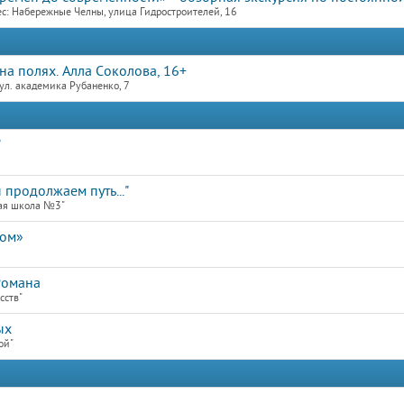
с: Набережные Челны, улица Гидростроителей, 16
на полях. Алла Соколова, 16+
ул. академика Рубаненко, 7
"
продолжаем путь..."
ая школа №3"
дом»
Романа
сств"
ых
ой"