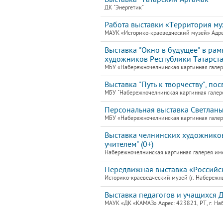
ДК "Энергетик"
Работа выставки «Территория му
МАУК «Историко-краеведческий музей» Адре
Выставка "Окно в будущее" в ра
художников Республики Татарстан
МБУ «Набережночелнинская картинная гале
Выставка "Путь к творчеству", по
МБУ "Набережночелнинская картинная галер
Персональная выставка Светланы 
МБУ «Набережночелнинская картинная гале
Выставка челнинских художников
учителем" (0+)
Набережночелнинская картинная галерея им
Передвижная выставка «Российск
Историко-краеведческий музей (г. Набережн
Выставка педагогов и учащихся
МАУК «ДК «КАМАЗ» Адрес: 423821, РТ, г. На