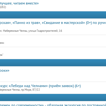
учшее, читаем вместе»
0/02)
ская», «Панно из трав», «Свидание в мастерской» (0+) по ручн
с: Набережные Челны, улица Гидростроителей, 16
рея»
ея"
троки»
курс «Лебеди над Челнами» (приём заявок) (6+)
бережные Челны, пр.Мира, 87/22
ремен до современности» - обзорная экскурсия по постоянно