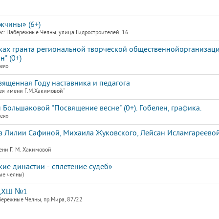
жчины» (6+)
с: Набережные Челны, улица Гидростроителей, 16
мках гранта региональной творческой общественнойорганизац
" (0+)
рея»
священная Году наставника и педагога
ея имени Г.М.Хакимовой"
Большаковой "Посвящение весне" (0+). Гобелен, графика.
рея»
 Лилии Сафиной, Михаила Жуковского, Лейсан Исламгареевой
ени Г. М. Хакимовой
ие династии - сплетение судеб»
ые челны)
 ДХШ №1
бережные Челны, пр.Мира, 87/22