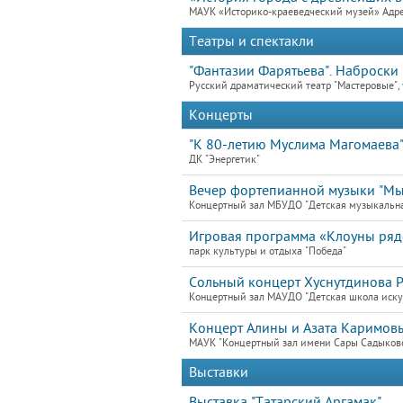
МАУК «Историко-краеведческий музей» Адре
Театры и спектакли
"Фантазии Фарятьева". Наброски 
Русский драматический театр "Мастеровые", 
Концерты
"К 80-летию Муслима Магомаева
ДК "Энергетик"
Вечер фортепианной музыки "Мы 
Концертный зал МБУДО "Детская музыкальн
Игровая программа «Клоуны ря
парк культуры и отдыха "Победа"
Сольный концерт Хуснутдинова 
Концертный зал МАУДО "Детская школа иску
Концерт Алины и Азата Каримов
МАУК "Концертный зал имени Сары Садыков
Выставки
Выставка "Татарский Аргамак"