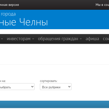
чная версия
Мы в со
е
инвесторам
обращения граждан
афиша
со
и на:
сортировать: