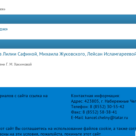
рея»
дом»
 Лилии Сафиной, Михаила Жуковского, Лейсан Исламгареевой
ени Г. М. Хакимовой
иалов с сайта ссылка на
Контактная информация:
Адрес: 423805, г. Набережные Че
Телефон: 8 (8552) 30-55-42
Факс: 8 (8552) 58-38-41
E-Mail: kancel.chelny@tatar.ru
т сайт Вы соглашаетесь на использование файлов cookie, а также сог
ласны на эти условия, пожалуйста, покиньте этот сайт