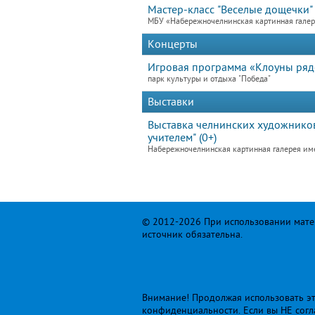
Мастер-класс "Веселые дощечки"
МБУ «Набережночелнинская картинная гале
Концерты
Игровая программа «Клоуны ря
парк культуры и отдыха "Победа"
Выставки
Выставка челнинских художников
учителем" (0+)
Набережночелнинская картинная галерея им
© 2012-2026 При использовании матер
источник обязательна.
Внимание! Продолжая использовать это
конфиденциальности
. Если вы НЕ сог