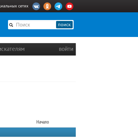
циальных сетях
поиск
искателям
войти
Начало