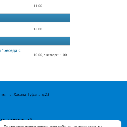
11.00
18.00
 "Беседа с
10.00, в четверг 11.00
лны, пр. Хасана Туфана д.23
ласны с
политикой
Продолжая использовать наш сайт, вы соглашаетесь на