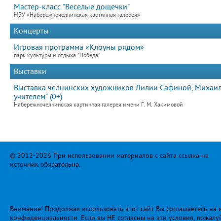
Мастер-класс "Веселые дощечки"
МБУ «Набережночелнинская картинная галерея»
Концерты
Игровая программа «Клоуны рядом»
парк культуры и отдыха "Победа"
Выставки
Выставка челнинских художников Лилии Сафиной, Михаила
учителем" (0+)
Набережночелнинская картинная галерея имени Г. М. Хакимовой
© 2012-2026 При использовании материалов с сайта ссылка на
источник обязательна.
Внимание! Продолжая использовать этот сайт Вы соглашаетесь на и
конфиденциальности
. Если вы НЕ согласны на эти условия, пожалу