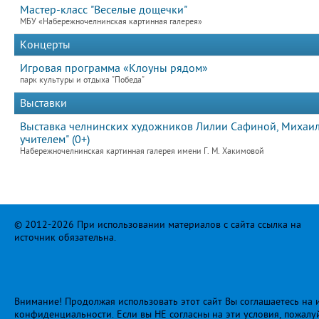
Мастер-класс "Веселые дощечки"
МБУ «Набережночелнинская картинная галерея»
Концерты
Игровая программа «Клоуны рядом»
парк культуры и отдыха "Победа"
Выставки
Выставка челнинских художников Лилии Сафиной, Михаила
учителем" (0+)
Набережночелнинская картинная галерея имени Г. М. Хакимовой
© 2012-2026 При использовании материалов с сайта ссылка на
источник обязательна.
Внимание! Продолжая использовать этот сайт Вы соглашаетесь на и
конфиденциальности
. Если вы НЕ согласны на эти условия, пожалу