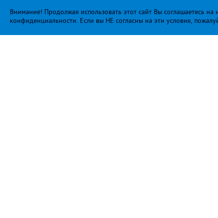
Внимание! Продолжая использовать этот сайт Вы соглашаетесь на и
конфиденциальности
. Если вы НЕ согласны на эти условия, пожалу