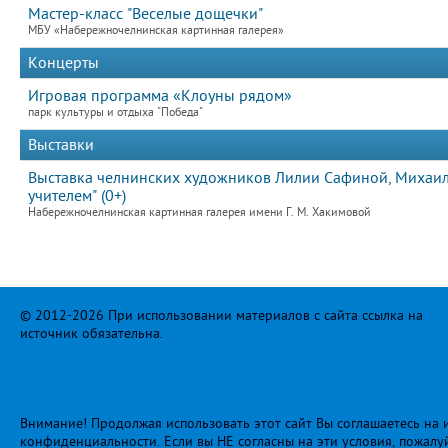
Мастер-класс "Веселые дощечки"
МБУ «Набережночелнинская картинная галерея»
Концерты
Игровая программа «Клоуны рядом»
парк культуры и отдыха "Победа"
Выставки
Выставка челнинских художников Лилии Сафиной, Михаила
учителем" (0+)
Набережночелнинская картинная галерея имени Г. М. Хакимовой
© 2012-2026 При использовании материалов с сайта ссылка на
источник обязательна.
Внимание! Продолжая использовать этот сайт Вы соглашаетесь на и
конфиденциальности
. Если вы НЕ согласны на эти условия, пожалу