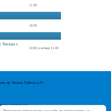
11.00
18.00
 "Беседа с
10.00, в четверг 11.00
лны, пр. Хасана Туфана д.23
ласны с
политикой
Продолжая использовать наш сайт, вы соглашаетесь на