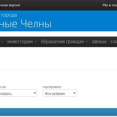
чная версия
Мы в со
е
инвесторам
обращения граждан
афиша
со
и на:
сортировать: