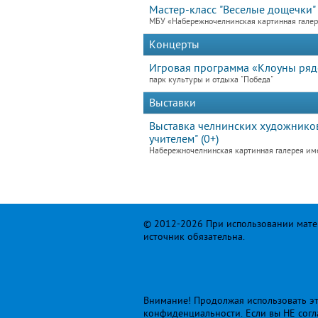
Мастер-класс "Веселые дощечки"
МБУ «Набережночелнинская картинная гале
Концерты
Игровая программа «Клоуны ря
парк культуры и отдыха "Победа"
Выставки
Выставка челнинских художников
учителем" (0+)
Набережночелнинская картинная галерея им
© 2012-2026 При использовании матер
источник обязательна.
Внимание! Продолжая использовать это
конфиденциальности
. Если вы НЕ сог