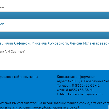
рея»
дом»
 Лилии Сафиной, Михаила Жуковского, Лейсан Исламгареевой
ени Г. М. Хакимовой
иалов с сайта ссылка на
Контактная информация:
Адрес: 423805, г. Набережные Че
Телефон: 8 (8552) 30-55-42
Факс: 8 (8552) 58-38-41
E-Mail: kancel.chelny@tatar.ru
т сайт Вы соглашаетесь на использование файлов cookie, а также сог
ласны на эти условия, пожалуйста, покиньте этот сайт