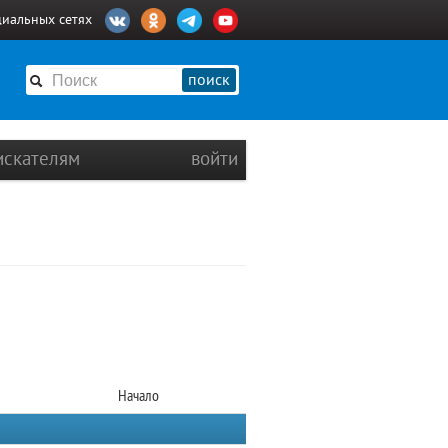
циальных сетях
поиск
искателям
войти
Начало