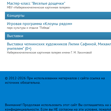
Мастер-класс "Веселые дощечки"
МБУ «Набережночелнинская картинная галерея»
Концерты
Игровая программа «Клоуны рядом»
парк культуры и отдыха "Победа"
Выставки
Выставка челнинских художников Лилии Сафиной, Михаила
учителем" (0+)
Набережночелнинская картинная галерея имени Г. М. Хакимовой
© 2012-2026 При использовании материалов с сайта ссылка на
источник обязательна.
Внимание! Продолжая использовать этот сайт Вы соглашаетесь на и
конфиденциальности
. Если вы НЕ согласны на эти условия, пожалу