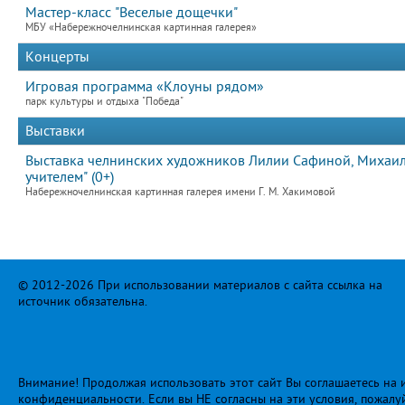
Мастер-класс "Веселые дощечки"
МБУ «Набережночелнинская картинная галерея»
Концерты
Игровая программа «Клоуны рядом»
парк культуры и отдыха "Победа"
Выставки
Выставка челнинских художников Лилии Сафиной, Михаила
учителем" (0+)
Набережночелнинская картинная галерея имени Г. М. Хакимовой
© 2012-2026 При использовании материалов с сайта ссылка на
источник обязательна.
Внимание! Продолжая использовать этот сайт Вы соглашаетесь на и
конфиденциальности
. Если вы НЕ согласны на эти условия, пожалу