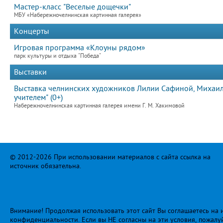
Мастер-класс "Веселые дощечки"
МБУ «Набережночелнинская картинная галерея»
Концерты
Игровая программа «Клоуны рядом»
парк культуры и отдыха "Победа"
Выставки
Выставка челнинских художников Лилии Сафиной, Михаила
учителем" (0+)
Набережночелнинская картинная галерея имени Г. М. Хакимовой
© 2012-2026 При использовании материалов с сайта ссылка на
источник обязательна.
Внимание! Продолжая использовать этот сайт Вы соглашаетесь на и
конфиденциальности
. Если вы НЕ согласны на эти условия, пожалу