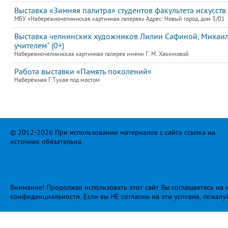
Выставка «Зимняя палитра» студентов факультета искусств
МБУ «Набережночелнинская картинная галерея» Адрес: Новый город, дом 3/01
Выставка челнинских художников Лилии Сафиной, Михаила
учителем" (0+)
Набережночелнинская картинная галерея имени Г. М. Хакимовой
Работа выставки «Память поколений»
Набережная Г.Тукая под мостом
© 2012-2026 При использовании материалов с сайта ссылка на
источник обязательна.
Внимание! Продолжая использовать этот сайт Вы соглашаетесь на и
конфиденциальности
. Если вы НЕ согласны на эти условия, пожалу