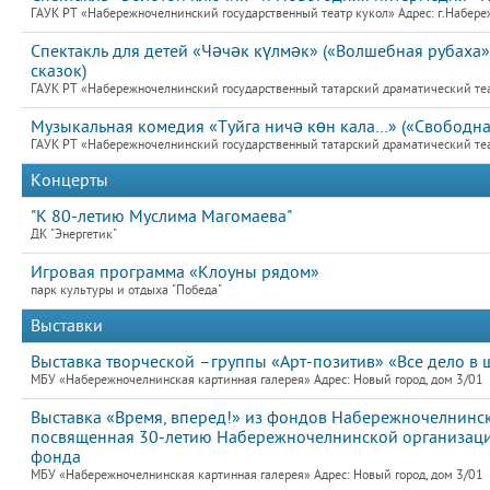
ГАУК РТ «Набережночелнинский государственный театр кукол» Адрес: г.Набер
Спектакль для детей «Чәчәк күлмәк» («Волшебная рубаха»
сказок)
ГАУК РТ «Набережночелнинский государственный татарский драматический теат
Музыкальная комедия «Туйга ничә көн кала…» («Свободна
ГАУК РТ «Набережночелнинский государственный татарский драматический теат
Концерты
"К 80-летию Муслима Магомаева"
ДК "Энергетик"
Игровая программа «Клоуны рядом»
парк культуры и отдыха "Победа"
Выставки
Выставка творческой –группы «Арт-позитив» «Все дело в 
МБУ «Набережночелнинская картинная галерея» Адрес: Новый город, дом 3/01
Выставка «Время, вперед!» из фондов Набережночелнинск
посвященная 30-летию Набережночелнинской организаци
фонда
МБУ «Набережночелнинская картинная галерея» Адрес: Новый город, дом 3/01