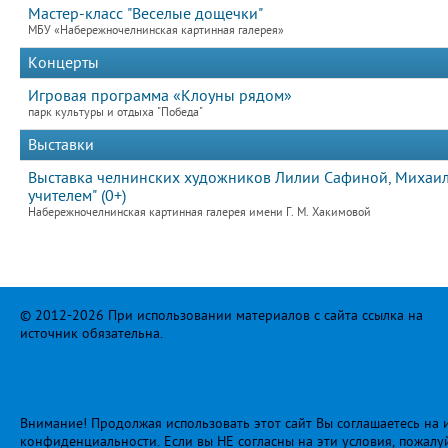
Мастер-класс "Веселые дощечки"
МБУ «Набережночелнинская картинная галерея»
Концерты
Игровая программа «Клоуны рядом»
парк культуры и отдыха "Победа"
Выставки
Выставка челнинских художников Лилии Сафиной, Михаила
учителем" (0+)
Набережночелнинская картинная галерея имени Г. М. Хакимовой
© 2012-2026 При использовании материалов с сайта ссылка на
источник обязательна.
Внимание! Продолжая использовать этот сайт Вы соглашаетесь на и
конфиденциальности
. Если вы НЕ согласны на эти условия, пожалу